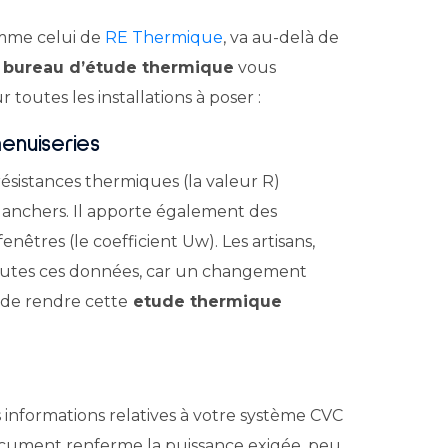
omme celui de
RE Thermique
, va au-delà de
n
bureau d’étude thermique
vous
outes les installations à poser :
enuiseries
sistances thermiques (la valeur R)
planchers. Il apporte également des
enêtres (le coefficient Uw). Les artisans,
toutes ces données, car un changement
 de rendre cette
etude thermique
 informations relatives à votre système CVC
 document renferme la puissance exigée, peu