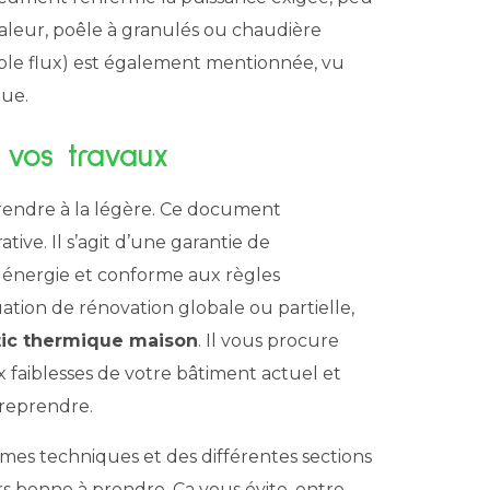
haleur, poêle à granulés ou chaudière
uble flux) est également mentionnée, vu
que.
 vos travaux
prendre à la légère. Ce document
ive. Il s’agit d’une garantie de
 énergie et conforme aux règles
ation de rénovation globale ou partielle,
tic thermique maison
. Il vous procure
ux faiblesses de votre bâtiment actuel et
treprendre.
es techniques et des différentes sections
s bonne à prendre. Ça vous évite, entre